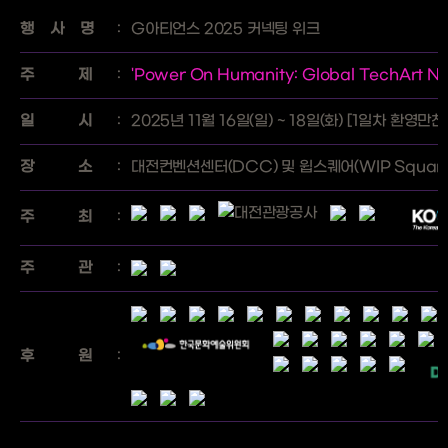
행 사 명
:
G아티언스 2025 커넥팅 위크
주 제
:
'Power On Humanity: Global TechArt N
일 시
:
2025년 11월 16일(일) ~ 18일(화) [1일차 환영만
장 소
:
대전컨벤션센터(DCC) 및 윕스퀘어(WIP Square
주 최
:
주 관
:
후 원
: