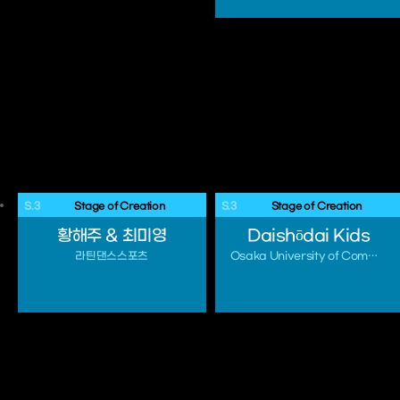
S.3
 Stage of Creation 
S.3
 Stage of Creation 
황해주 & 최미영
Daishōdai Kids
라틴댄스스포츠
Osaka University of Commerce