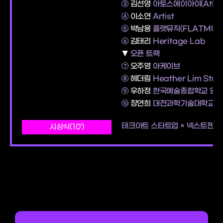
③
김선영
아토스에이아이(Athos
④
이소연
Artist
⑤
박남용
플랫뮤직(FLATMUSI
⑥
김태리
Heritage Lab
▼
오픈 트랙
⑦
오주영
아케이브
⑧
헤더림
Heather Lim Stud
⑨
우하정
한국예술종합학교 영상
⑩
장연희
대전과학기술대학교 
테크아트 스타트업 × 넥스트젠 10
시상식(10‘)