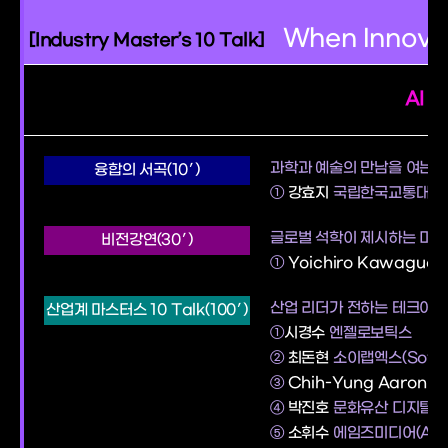
When Innov
[Industry Master’s 10 Talk]
AI C
과학과 예술의 만남을 여는 
융합의 서곡(10′)
①
강효지
국립한국교통대학교
글로벌 석학이 제시하는 미래
비전강연(30′)
①
Yoichiro Kawaguch
산업 리더가 전하는 테크아트 
산업계 마스터스 10 Talk(100′)
①
시경수
엔젤로보틱스
②
최돈현
소이랩엑스(Soyla
③
Chih-Yung Aaron C
④
박진호
문화유산 디지털 
⑤
소휘수
에임즈미디어(AIMZ