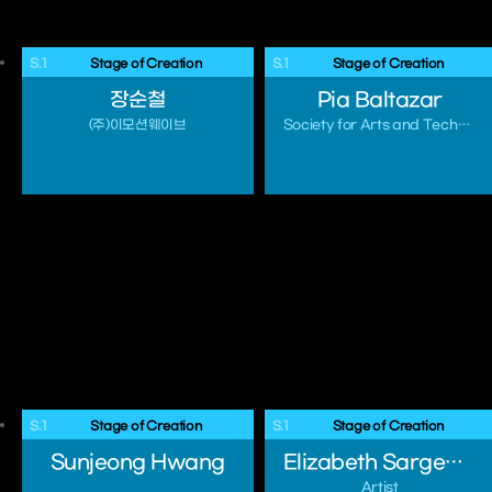
S.1
 Stage of Creation 
S.1
 Stage of Creation 
장순철
Pia Baltazar
(주)이모션웨이브
Society for Arts and Technology Montreal
S.1
 Stage of Creation 
S.1
 Stage of Creation 
Sunjeong Hwang
Elizabeth Sargeant
Artist