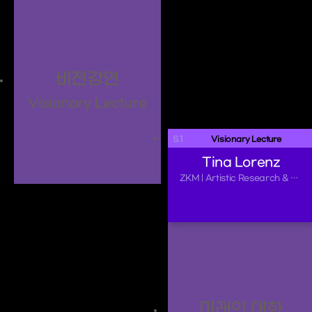
비전강연
Visionary Lecture
S.1
 Visionary Lecture 
Tina Lorenz
ZKM | Artistic Research & Development ZKM | Hertzlab
미래의 대화