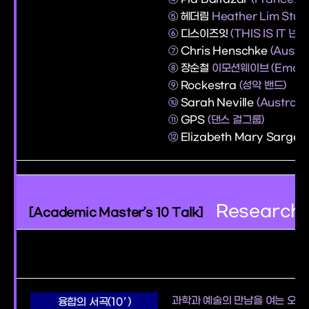
⑤
헤더림
Heather Lim Stud
⑥
디스이즈잇
(THIS IS IT 
⑦
Chris Henschke
(Austr
⑧
장순철
이모션웨이브 (Emoti
⑨
Rockestra
(성악 밴드)
⑩
Sarah Neville
(Australia
⑪
GPS
(댄스 걸그룹)
⑫
Elizabeth Mary Sargea
Researchi
[Academic Master’s 10 Talk]
과학과 예술의 만남을 여는 오프
융합의 서곡(10′)