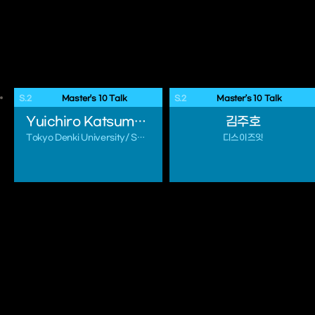
S.2
 Master’s 10 Talk 
S.2
 Master’s 10 Talk 
Yuichiro Katsumoto
김주호
Tokyo Denki University/ School of Science and Engineering
디스이즈잇