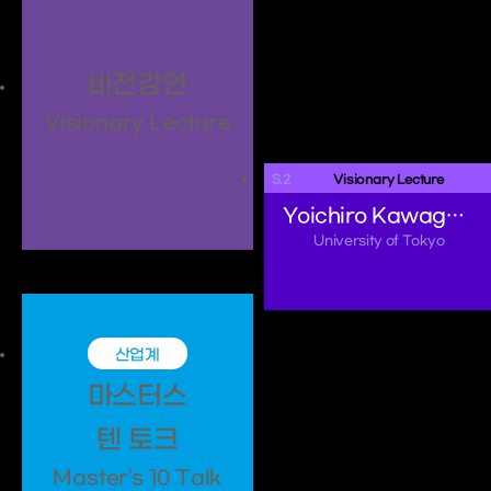
비전강연
Visionary Lecture
S.2
 Visionary Lecture 
Yoichiro Kawaguchi
University of Tokyo
산업계
마스터스
텐 토크
Master’s 10 Talk