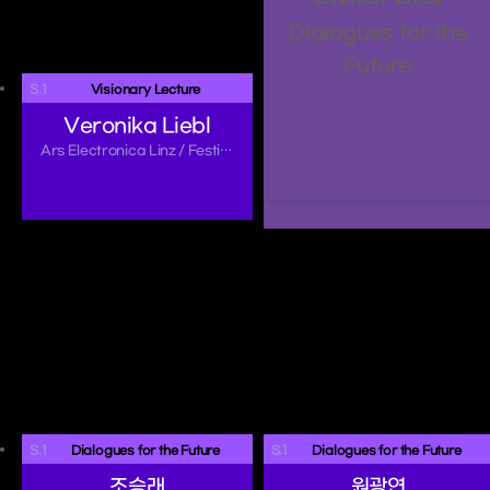
Dialogues for the
Future
S.1
 Visionary Lecture 
Veronika Liebl
Ars Electronica Linz / Festival Prix Exhibition
S.1
 Dialogues for the Future 
S.1
 Dialogues for the Future 
조승래
원광연