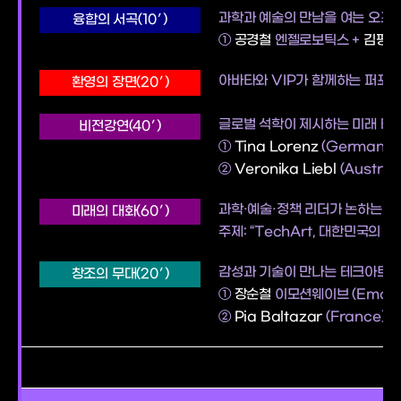
과학과 예술의 만남을 여는 오프
융합의 서곡(10′)
①
공경철
엔젤로보틱스 +
김평호
아바타와 VIP가 함께하는 퍼포
환영의 장면(20′)
글로벌 석학이 제시하는 미래 테
비전강연(40′)
①
Tina Lorenz
(Germany) 
②
Veronika Liebl
(Austria)
과학·예술·정책 리더가 논하는 미
미래의 대화(60′)
주제: “TechArt, 대한민국의
감성과 기술이 만나는 테크아트 
창조의 무대(20′)
①
장순철
이모션웨이브 (Emoti
②
Pia Baltazar
(France) +