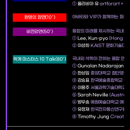
①
올리비아 유
artforart +
공
아바타와 VIP가 함께하는 퍼포
환영의 장면(10′)
융합의 미래를 제시하는 국내외 
비전강연(50′)
①
Lee, Kun-pyo
(Hong Ko
②
이성희
KAIST 문화기술대
국내외 석학이 전하는 융합 연구와
학계 마스터스 10 Talk(80′)
①
Gunalan Nadarajan
(U
②
한상임
중앙대학교 첨단영상
③
강승표
한국예술종합학교 융
④
이용주
서울과학기술대학교 
⑤
Sarah Neville
(Australi
⑥
방우송
예원예술대학교 애니
⑦
유정재
한국전자통신연구원 
⑧
Timothy Jung
Creative