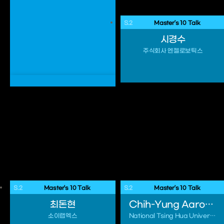
S.2
 Master’s 10 Talk 
시경수
주식회사 엔젤로보틱스
S.2
 Master’s 10 Talk 
S.2
 Master’s 10 Talk 
최돈현
Chih-Yung Aaron Chiu
소이랩엑스
National Tsing Hua University, Taiwan