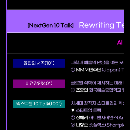
Rewriting Te
[NextGen 10 Talk]
AI C
과학과 예술의 만남을 여는 오프
융합의 서곡(10′)
①
MMM연주단
(Japan) Tra
글로벌 석학이 제시하는 미래 테
비전강연(40′)
①
조충연
한국예술종합학교 멀
차세대 창작자·스타트업의 혁신적 
넥스트젠 10 Talk(100′)
▼
스타트업 트랙
①
장혜리
아트앤사이언스(Art an
②
나형준
숏플랙스(Shortplex)