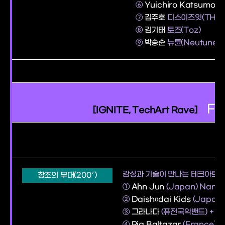
⑥
Yuichiro Katsumoto
⑦
김주호
디스이즈잇(THIS I
⑧
김기태
토즈(Toz)
⑨
박승순
뉴튠(Neutune)
Fe
[IGNITE, TechArt Rave]
감성과 기술이 만나는 테크아트 
창조의 무대(200′)
①
Ahn Jun
(Japan) Nara 
②
Daishōdai Kids
(Japan)
③
그라나다
(퓨전국악밴드) +
F
④
Pia Baltazar
(France) S