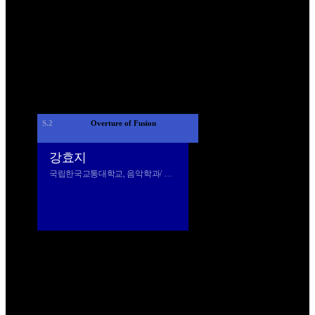
S.2
 Overture of Fusion 
강효지
국립한국교통대학교, 음악학과/ 미디어&콘텐츠학과/ 바이오메디컬융합학과