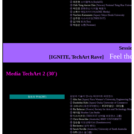
②
최돈현
소이랩엑스(SoylabX)
③
Chih-Yung Aaron Chiu
(Taiwan) National Tsing Hua Universi
④
박진호
문화유산 디지털 복원가
⑤
소휘수
에임즈미디어(AIMZ Media)
⑥
Yuichiro Katsumoto
(Japan) Tokyo Denki University
⑦
김주호
디스이즈잇(THIS IS IT)
⑧
김기태
토즈(Toz)
⑨
박승순
뉴튠(Neutune)
Sessi
Feel t
[IGNITE, TechArt Rave]
Media TechArt 2 (30′)
감성과 기술이 만나는 테크아트 퍼포먼스
창조의 무대(200′)
①
Ahn Jun
(Japan) Nara Woman’s University, Engineering Dep
②
Daishōdai Kids
(Japan) Osaka University of Commerce
③
그라나다
(퓨전국악밴드) +
FCD무용단
+
DJ갓홍
④
Pia Baltazar
(France) Society for Arts and Technology Montr
⑤
헤더림
Heather Lim Studio
⑥
디스이즈잇
(THIS IS IT 넌버벌 퍼포먼스 그룹)
⑦
Chris Henschke
(Australia) RMIT UNIVERSITY
⑧
장순철
이모션웨이브 (Emotionwave)
⑨
Rockestra
(성악 밴드)
⑩
Sarah Neville
(Australia) University of South Australia
⑪
GPS
(댄스 걸그룹)