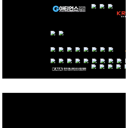
주 최
:
주 관
:
후 원
:
전체프로그램