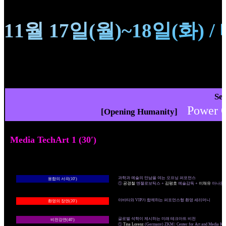
11월 17일(월)~18일(화
Se
Power 
[Opening Humanity]
Media TechArt 1 (30′)
과학과 예술의 만남을 여는 오프닝 퍼포먼스
융합의 서곡(10′)
①
공경철
엔젤로보틱스 +
김평호
예술감독 +
이채유
아나운
아바타와 VIP가 함께하는 퍼포먼스형 환영 세리머니
환영의 장면(20′)
글로벌 석학이 제시하는 미래 테크아트 비전
비전강연(40′)
①
Tina Lorenz
(Germany) ZKM | Center for Art and Media Kar