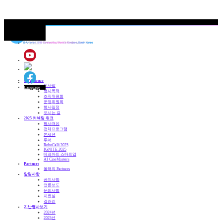
카테고리 레이어 열기
Language
레이어 닫기
HOME
G·Artience
인사말
Language
행사목적
조직위원회
운영위원회
행사일정
오시는 길
2025 커넥팅 위크
행사개요
전체프로그램
본세션
투어
RoboCalli 2025
IGNITE 2025
테크아트 스타트업
AI CineMasters
Partners
올해의 Partners
알림사항
공지사항
언론보도
문의사항
자료실
갤러리
지난행사보기
2024년
2025년