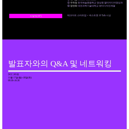
⑨
우하정
한국예술종합학교 영상원 멀티미디어영상과
⑩
장연희
대전과학기술대학교 뷰티디자인계열
테크아트 스타트업 × 넥스트젠 10 Talk 시상
시상식(10‘)
발표자와의 Q&A 및 네트워킹
DCC 205호
11월 17일(월)~18일(화)
09:30~16:30