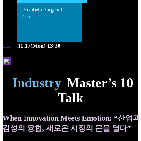
Elizabeth Sargeant
Artist
11.17(Mon) 13:30
Session 2
Industry
Master’s 10
Talk
When Innovation Meets Emotion: “산업과
감성의 융합, 새로운 시장의 문을 열다”