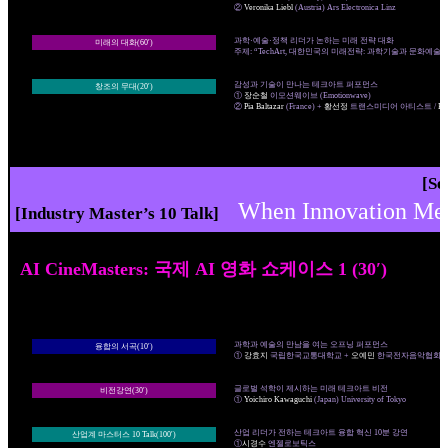
②
Veronika Liebl
(Austria) Ars Electronica Linz
과학·예술·정책 리더가 논하는 미래 전략 대화
미래의 대화(60′)
주제: “TechArt, 대한민국의 미래전략: 과학기술과 문화예술의
감성과 기술이 만나는 테크아트 퍼포먼스
창조의 무대(20′)
①
장순철
이모션웨이브 (Emotionwave)
②
Pia Baltazar
(France) +
황선정
트랜스미디어 아티스트 /
El
[Se
When Innovatio
[Industry Master’s 10 Talk]
AI CineMasters: 국제 AI 영화 쇼케이스 1 (30′)
과학과 예술의 만남을 여는 오프닝 퍼포먼스
융합의 서곡(10′)
①
강효지
국립한국교통대학교 +
오예민
한국전자음악협회장
글로벌 석학이 제시하는 미래 테크아트 비전
비전강연(30′)
①
Yoichiro Kawaguchi
(Japan) University of Tokyo
산업 리더가 전하는 테크아트 융합 혁신 10분 강연
산업계 마스터스 10 Talk(100′)
①
시경수
엔젤로보틱스