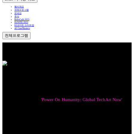
행사개요
전체프로그램
본세션
투어
RoboCalli 2025
IGNITE 2025
테크아트 스타트업
AI CineMasters
전체프로그램
행사개요
행 사 명
:
G아티언스 2025 커넥팅 위크
주 제
:
'Power On Humanity: Global TechArt Now'
일 시
:
2025년 11월 16일(일) ~ 18일(화) [1일차 환영
장 소
:
대전컨벤션센터(DCC) 및 윕스퀘어(WIP Square