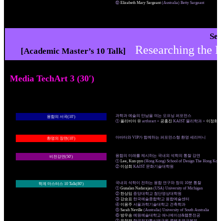
⑫
Elizabeth Mary Sargeant
(Australia) Betty Sargeant
Se
Researching 
[Academic Master’s 10 Talk]
Media TechArt 3 (30′)
과학과 예술의 만남을 여는 오프닝 퍼포먼스
융합의 서곡(10′)
①
올리비아 유
artforart +
공홍진
KAIST 물리학과 +
이정화
아바타와 VIP가 함께하는 퍼포먼스형 환영 세리머니
환영의 장면(10′)
융합의 미래를 제시하는 국내외 석학의 통찰 강연
비전강연(50′)
①
Lee, Kun-pyo
(Hong Kong) School of Design The Hong Kong 
②
이성희
KAIST 문화기술대학원
국내외 석학이 전하는 융합 연구와 창의 10분 통찰
학계 마스터스 10 Talk(80′)
①
Gunalan Nadarajan
(USA) University of Michigan
②
한상임
중앙대학교 첨단영상대학원
③
강승표
한국예술종합학교 융합예술센터
④
이용주
서울과학기술대학교 건축학과
⑤
Sarah Neville
(Australia) University of South Australia
⑥
방우송
예원예술대학교 애니메이션&웹툰전공
⑦
유정재
한국전자통신연구원 콘텐츠연구본부