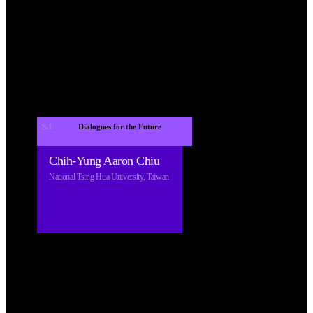
S.1
 Dialogues for the Future 
Chih-Yung Aaron Chiu
National Tsing Hua University, Taiwan