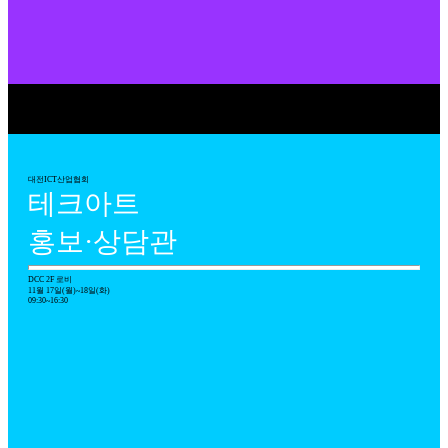
대전ICT산업협회
테크아트
홍보·상담관
DCC 2F 로비
11월 17일(월)~18일(화)
09:30~16:30