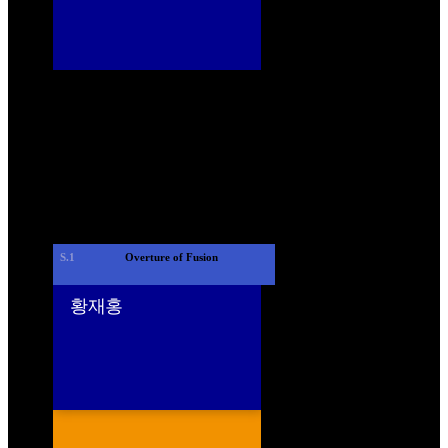
S.1
 Overture of Fusion 
황재홍