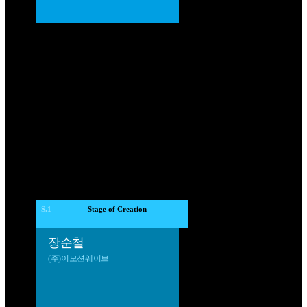
S.1
 Stage of Creation 
장순철
(주)이모션웨이브