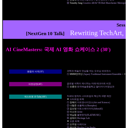
⑧
Timothy Jung
Creative AR & VR Hub Manchester Metropolita
Sess
Rewriting TechA
[NextGen 10 Talk]
AI CineMasters: 국제 AI 영화 쇼케이스 2 (30′)
과학과 예술의 만남을 여는 오프닝 퍼포먼스
융합의 서곡(10′)
①
MMM연주단
(Japan) Traditional Instrument Ensemble +
이
글로벌 석학이 제시하는 미래 테크아트 비전
비전강연(40′)
①
조충연
한국예술종합학교 멀티미디어영상과
차세대 창작자·스타트업의 혁신적 10분 제안
넥스트젠 10 Talk(100′)
▼
스타트업 트랙
①
장혜리
아트앤사이언스(Art and Science)
②
나형준
숏플랙스(Shortplex)
③
김선영
아토스에이아이(AthosAI)
④
이소연
Artist
⑤
박남용
플랫뮤직(FLATMUSIC)
⑥
김태리
Heritage Lab
▼
오픈 트랙
⑦
오주영
아케이브
⑧
헤더림
Heather Lim Studio