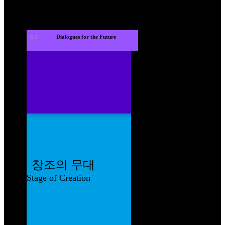
S.1
 Dialogues for the Future 
창조의 무대
Stage of Creation