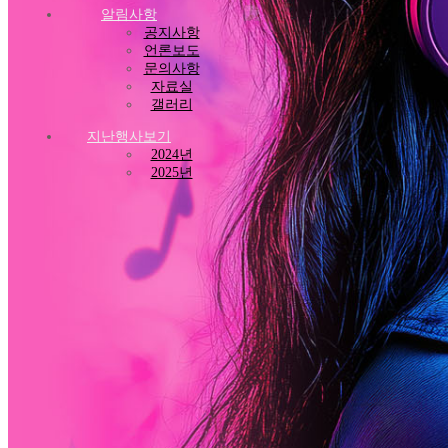
알림사항
공지사항
언론보도
문의사항
자료실
갤러리
지난행사보기
2024년
2025년