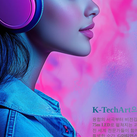
K-TechAr
융합의 서곡부터 비전강
75m LED
로 펼쳐지는 
전 세계 전문가들이 함
특별한 순간,
G아티언스 