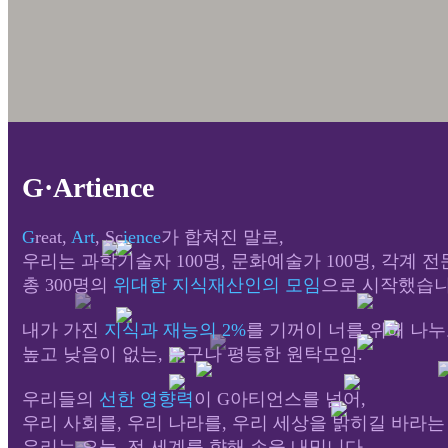
G·Artience
G
reat,
Art
, Sc
ience
가 합쳐진 말로,
우리는 과학기술자 100명, 문화예술가 100명, 각계 전문
총 300명의
위대한 지식재산인의 모임
으로 시작했습니
내가 가진
지식과 재능의 2%
를 기꺼이 너를 위해 나누
높고 낮음이 없는, 누구나 평등한 원탁모임.
우리들의
선한 영향력
이 G아티언스를 넘어,
우리 사회를, 우리 나라를, 우리 세상을 밝히길 바라
우리는 오늘, 전 세계를 향해 손을 내밉니다.