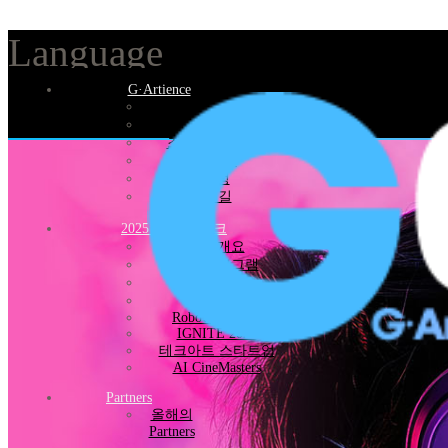
Language
G·Artience
HOME
인사말
행사목적
조직위원회
Select Language
▼
운영위원회
행사일정
오시는 길
2025 커넥팅 위크
행사개요
전체프로그램
본세션
투어
RoboCalli 2025
IGNITE 2025
테크아트 스타트업
AI CineMasters
Partners
올해의
Partners